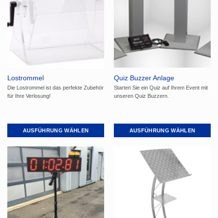
Lostrommel
Quiz Buzzer Anlage
Die Lostrommel ist das perfekte Zubehör
Starten Sie ein Quiz auf Ihrem Event mit
für Ihre Verlosung!
unseren Quiz Buzzern.
AUSFÜHRUNG WÄHLEN
AUSFÜHRUNG WÄHLEN
Dieses
Dieses
Produkt
Produkt
weist
weist
mehrere
mehrere
Varianten
Varianten
auf.
auf.
Die
Die
Optionen
Optionen