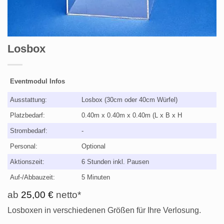
Losbox
Eventmodul Infos
Ausstattung:
Losbox (30cm oder 40cm Würfel)
Platzbedarf:
0.40m x 0.40m x 0.40m (L x B x H
Strombedarf:
-
Personal:
Optional
Aktionszeit:
6 Stunden inkl. Pausen
Auf-/Abbauzeit:
5 Minuten
ab
25,00
€
netto*
Losboxen in verschiedenen Größen für Ihre Verlosung.