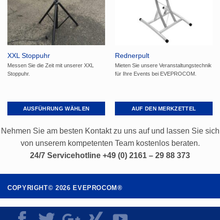
können
können
auf
auf
der
der
Produktseite
Produktseite
gewählt
gewählt
XXL Stoppuhr
Rednerpult
werden
werden
Messen Sie die Zeit mit unserer XXL
Mieten Sie unsere Veranstaltungstechnik
Stoppuhr.
für Ihre Events bei EVEPROCOM.
AUSFÜHRUNG WÄHLEN
AUF DEN MERKZETTEL
Dieses
Produkt
Nehmen Sie am besten Kontakt zu uns auf und lassen Sie sich
weist
von unserem kompetenten Team kostenlos beraten.
mehrere
24/7 Servicehotline +49 (0) 2161 – 29 88 373
Varianten
auf.
Die
COPYRIGHT©
2026
EVEPROCOM®
Optionen
können
auf