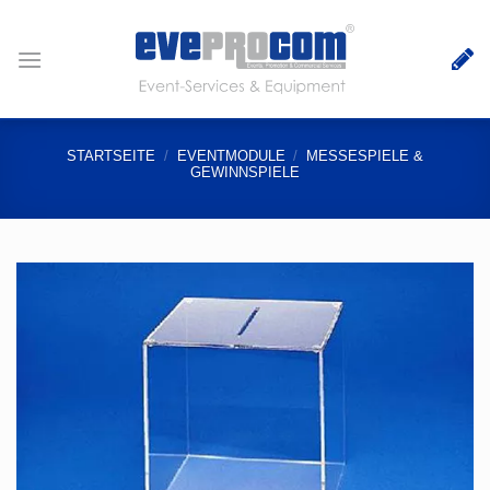
Zum
Inhalt
springen
STARTSEITE
/
EVENTMODULE
/
MESSESPIELE &
GEWINNSPIELE