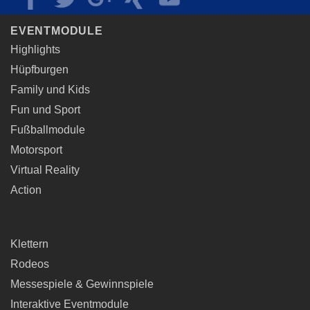
der
Produktseite
EVENTMODULE
gewählt
werden
Highlights
Hüpfburgen
Family und Kids
Fun und Sport
Fußballmodule
Motorsport
Virtual Reality
Action
Klettern
Rodeos
Messespiele & Gewinnspiele
Interaktive Eventmodule