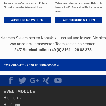
Revolver schießen in Western Kulisse.
Teilnehmer, dass er aus einem Fahrstuhl
Ein wirkliche tolles Western Modul.
heraus im 80. Stock eine Planke betreten
muss.
AUSFÜHRUNG WÄHLEN
AUSFÜHRUNG WÄHLEN
Dieses
Dieses
Produkt
Produkt
weist
weist
Nehmen Sie am besten Kontakt zu uns auf und lassen Sie sich
mehrere
mehrere
von unserem kompetenten Team kostenlos beraten.
Varianten
Varianten
24/7 Servicehotline +49 (0) 2161 – 29 88 373
auf.
auf.
Die
Die
Optionen
Optionen
können
können
COPYRIGHT©
2026
EVEPROCOM®
auf
auf
der
der
Produktseite
Produktseite
gewählt
gewählt
werden
werden
EVENTMODULE
Highlights
Hüpfburgen