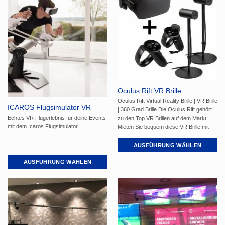
mehrere
mehrere
Varianten
Varianten
auf.
auf.
Die
Die
Optionen
Optionen
können
können
auf
auf
der
der
Produktseite
Produktseite
Oculus Rift VR Brille
gewählt
gewählt
Oculus Rift Virtual Reality Brille | VR Brille
ICAROS Flugsimulator VR
werden
werden
| 360 Grad Brille Die Oculus Rift gehört
Echtes VR Flugerlebnis für deine Events
zu den Top VR Brillen auf dem Markt.
mit dem Icaros Flugsimulator.
Mieten Sie bequem diese VR Brille mit
oder ohne Gaming PC und Spielen. Wir
empfehlen jedoch unser Full-Service
AUSFÜHRUNG WÄHLEN
Angebot mit Personal, TV & allem
Dieses
Zubehör.
AUSFÜHRUNG WÄHLEN
Produkt
Dieses
weist
Produkt
mehrere
weist
Varianten
mehrere
auf.
Varianten
Die