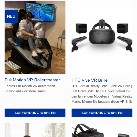
Produkt
Produkt
weist
weist
NEU
mehrere
mehrere
Varianten
Varianten
auf.
auf.
Die
Die
Optionen
Optionen
können
können
auf
auf
der
der
Produktseite
Produktseite
gewählt
gewählt
Full Motion VR Rollercoaster
HTC Vive VR Brille
werden
werden
Simulator
Echtes Full Motion VR Achterbahn
HTC Virtual Reality Brille | Vive VR Brille |
Feeling auf kleinstem Raum.
360 Grad Brille Die HTC Vive gehört zu
den führenden Modellen im Virtual Reality
Markt. Mieten Sie bequem diese VR Brille
mit oder ohne Gaming PC und Spielen.
Wir empfehlen jedoch unser Full-Service
AUSFÜHRUNG WÄHLEN
AUSFÜHRUNG WÄHLEN
Angebot mit Personal, TV & allem
Dieses
Dieses
Zubehör.
Produkt
Produkt
weist
weist