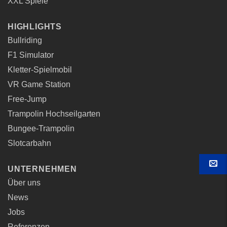
XXL Spiele
HIGHLIGHTS
Bullriding
F1 Simulator
Kletter-Spielmobil
VR Game Station
Free-Jump
Trampolin Hochseilgarten
Bungee-Trampolin
Slotcarbahn
UNTERNEHMEN
KON
Über uns
News
Jobs
Referenzen