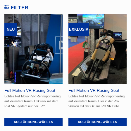
FILTER
NEU
EXKLUSIV
Full Motion VR Racing Seat
Full Motion VR Racing Seat
Pro
Echtes Full Motion VR Rennsportfeeling
Echtes Full Motion VR Rennsportfeeling
auf kleinstem Raum. Exklusiv mit dem
auf kleinstem Raum. Hier in der Pro
PS4 VR System nur bei EPC.
Version mit der Oculus Rift VR Brille.
AUSFÜHRUNG WÄHLEN
AUSFÜHRUNG WÄHLEN
Dieses
Dieses