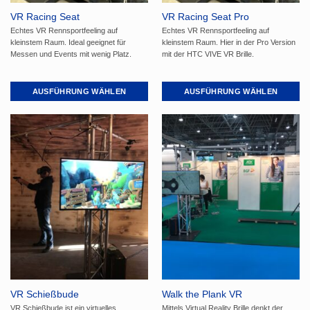
gewählt
gewählt
VR Racing Seat
VR Racing Seat Pro
werden
werden
Echtes VR Rennsportfeeling auf
Echtes VR Rennsportfeeling auf
kleinstem Raum. Ideal geeignet für
kleinstem Raum. Hier in der Pro Version
Messen und Events mit wenig Platz.
mit der HTC VIVE VR Brille.
AUSFÜHRUNG WÄHLEN
AUSFÜHRUNG WÄHLEN
Dieses
Dieses
Produkt
Produkt
weist
weist
mehrere
mehrere
Varianten
Varianten
auf.
auf.
Die
Die
Optionen
Optionen
können
können
auf
auf
der
der
Produktseite
Produktseite
gewählt
gewählt
VR Schießbude
Walk the Plank VR
werden
werden
VR Schießbude ist ein virtuelles
Mittels Virtual Reality Brille denkt der