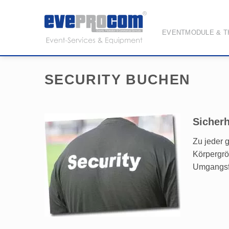
Zum
Inhalt
springen
EVENTMODULE & 
SECURITY BUCHEN
Sicherh
Zu jeder 
Körpergrö
Umgangsf