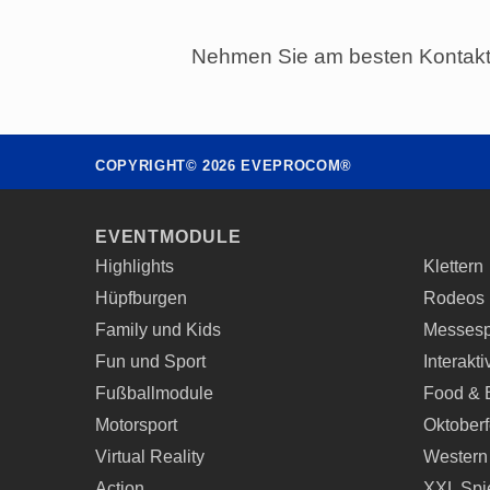
Nehmen Sie am besten Kontakt 
COPYRIGHT©
2026
EVEPROCOM®
EVENTMODULE
Highlights
Klettern
Hüpfburgen
Rodeos
Family und Kids
Messesp
Fun und Sport
Interakt
Fußballmodule
Food & 
Motorsport
Oktoberf
Virtual Reality
Western
Action
XXL Spi