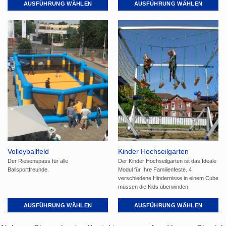
AUSFÜHRUNG WÄHLEN
AUSFÜHRUNG WÄHLEN
Dieses
Dieses
Produkt
Produkt
weist
weist
mehrere
mehrere
Varianten
Varianten
auf.
auf.
Die
Die
Optionen
Optionen
können
können
auf
auf
der
der
Produktseite
Produktseite
gewählt
gewählt
Volleyballfeld
Kinder Hochseilgarten
werden
werden
Der Riesenspass für alle
Der Kinder Hochseilgarten ist das Ideale
Ballsportfreunde.
Modul für Ihre Familienfeste. 4
verschiedene Hindernisse in einem Cube
müssen die Kids überwinden.
AUSFÜHRUNG WÄHLEN
AUSFÜHRUNG WÄHLEN
Dieses
Dieses