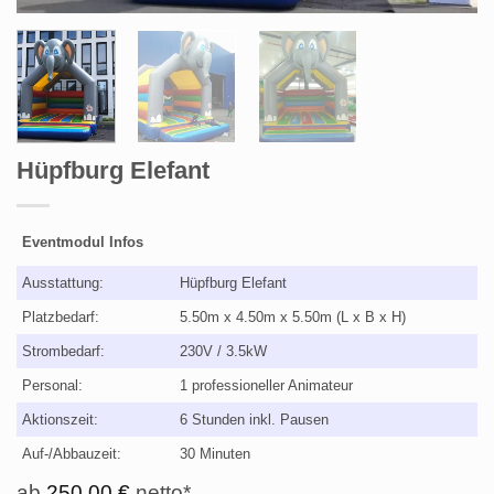
Hüpfburg Elefant
Eventmodul Infos
Ausstattung:
Hüpfburg Elefant
Platzbedarf:
5.50m x 4.50m x 5.50m (L x B x H)
Strombedarf:
230V / 3.5kW
Personal:
1 professioneller Animateur
Aktionszeit:
6 Stunden inkl. Pausen
Auf-/Abbauzeit:
30 Minuten
ab
250,00
€
netto*