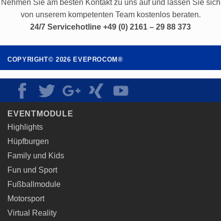
Produkt
Produkt
Nehmen Sie am besten Kontakt zu uns auf und lassen Sie sich
weist
weist
von unserem kompetenten Team kostenlos beraten.
mehrere
mehrere
24/7 Servicehotline +49 (0) 2161 – 29 88 373
Varianten
Varianten
auf.
auf.
Die
Die
COPYRIGHT©
2026
EVEPROCOM®
Optionen
Optionen
können
können
auf
auf
der
der
Produktseite
Produktseite
EVENTMODULE
gewählt
gewählt
werden
werden
Highlights
Hüpfburgen
Family und Kids
Fun und Sport
Fußballmodule
Motorsport
Virtual Reality