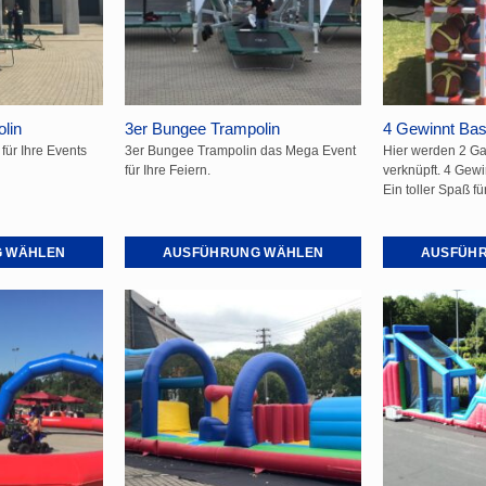
lin
3er Bungee Trampolin
4 Gewinnt Bas
für Ihre Events
3er Bungee Trampolin das Mega Event
Hier werden 2 G
für Ihre Feiern.
verknüpft. 4 Gewi
Ein toller Spaß fü
 WÄHLEN
AUSFÜHRUNG WÄHLEN
AUSFÜH
Dieses
Dieses
Produkt
Produkt
weist
weist
mehrere
mehrere
Varianten
Varianten
auf.
auf.
Die
Die
Optionen
Optionen
können
können