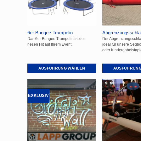
auf
auf
der
der
Produktseite
Produktseite
gewählt
gewählt
6er Bungee-Trampolin
Abgrenzungsschla
werden
werden
Das 6er Bungee Trampolin ist der
Der Abgrenzungsschla
riesen Hit auf Ihrem Event.
ideal für unsere Segb
oder Kindergabelstaple
AUSFÜHRUNG WÄHLEN
AUSFÜHRUNG
Dieses
Dieses
Produkt
Produkt
weist
weist
EXKLUSIV
mehrere
mehrere
Varianten
Varianten
auf.
auf.
Die
Die
Optionen
Optionen
können
können