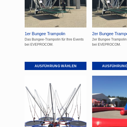
1er Bungee Trampolin
2er Bungee Trampo
Das Bungee-Trampolin für Ihre Events
2er Bungee Trampolin 
bei EVEPROCOM.
bei EVEPROCOM.
AUSFÜHRUNG WÄHLEN
AUSFÜHRUNG
Dieses
Dieses
Produkt
Produkt
weist
weist
mehrere
mehrere
Varianten
Varianten
auf.
auf.
Die
Die
Optionen
Optionen
können
können