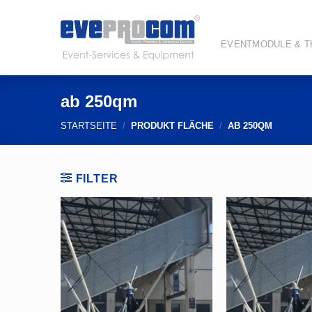
Zum
Inhalt
springen
EVENTMODULE & 
ab 250qm
STARTSEITE
/
PRODUKT FLÄCHE
/
AB 250QM
FILTER