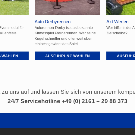
der
der
Produktseite
Produktseite
gewählt
gewählt
Auto Derbyrennen
Axt Werfen
werden
werden
 Eventmodul für
Autorennen-Derby ist das bekannte
Wer trifft mit der 
ilienfeste.
Kirmesspiel Pferderennen. Wer seine
Zielscheibe?
Kugel schneller und öfter weit oben
einlocht gewinnt das Spiel.
 WÄHLEN
AUSFÜHRUNG WÄHLEN
AUSFÜH
Dieses
Dieses
Produkt
Produkt
weist
weist
mehrere
mehrere
zu uns auf und lassen Sie sich von unserem kompe
Varianten
Varianten
auf.
auf.
24/7 Servicehotline +49 (0) 2161 – 29 88 373
Die
Die
Optionen
Optionen
können
können
auf
auf
der
der