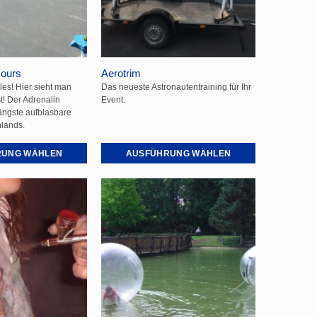
auf
der
Produktseite
gewählt
cours
Aerotrim
werden
es! Hier sieht man
Das neueste Astronautentraining für Ihr
ist! Der Adrenalin
Event.
längste aufblasbare
lands.
RUNG WÄHLEN
AUSFÜHRUNG WÄHLEN
Dieses
Produkt
weist
mehrere
Varianten
auf.
Die
Optionen
können