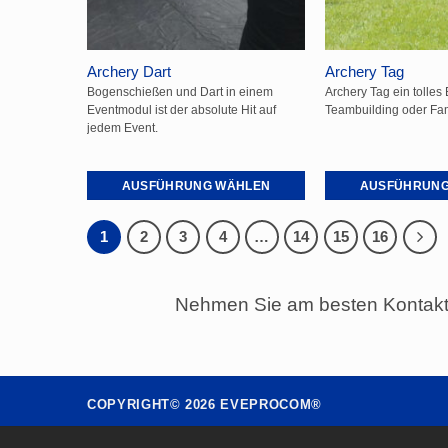
der
der
Produktseite
Produktseite
gewählt
gewählt
Archery Dart
Archery Tag
werden
werden
Bogenschießen und Dart in einem
Archery Tag ein tolles
Eventmodul ist der absolute Hit auf
Teambuilding oder Fam
jedem Event.
AUSFÜHRUNG WÄHLEN
AUSFÜHRUNG
Dieses
Dieses
Produkt
Produkt
1
2
3
4
…
14
15
16
weist
weist
mehrere
mehrere
Nehmen Sie am besten Kontakt 
Varianten
Varianten
auf.
auf.
Die
Die
Optionen
Optionen
können
können
COPYRIGHT©
2026
EVEPROCOM®
auf
auf
der
der