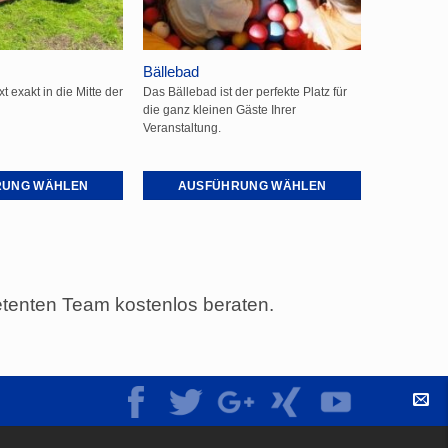
der
Produktseite
gewählt
Bällebad
werden
Axt exakt in die Mitte der
Das Bällebad ist der perfekte Platz für
die ganz kleinen Gäste Ihrer
Veranstaltung.
RUNG WÄHLEN
AUSFÜHRUNG WÄHLEN
Dieses
Produkt
weist
mehrere
tenten Team kostenlos beraten.
Varianten
auf.
Die
Optionen
können
auf
KO
der