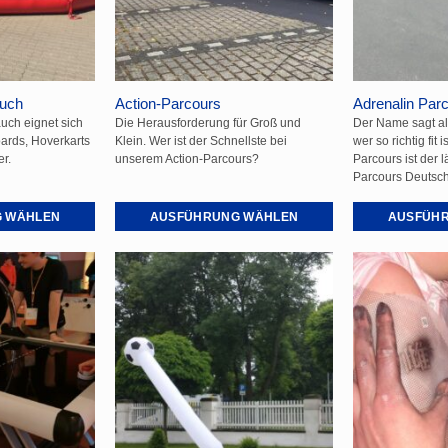
auf
auf
der
der
Produktseite
Produktseite
gewählt
gewählt
uch
Action-Parcours
Adrenalin Par
werden
werden
uch eignet sich
Die Herausforderung für Groß und
Der Name sagt all
oards, Hoverkarts
Klein. Wer ist der Schnellste bei
wer so richtig fit 
r.
unserem Action-Parcours?
Parcours ist der 
Parcours Deutsch
 WÄHLEN
AUSFÜHRUNG WÄHLEN
AUSFÜH
Dieses
Dieses
Produkt
Produkt
weist
weist
mehrere
mehrere
Varianten
Varianten
auf.
auf.
Die
Die
Optionen
Optionen
können
können