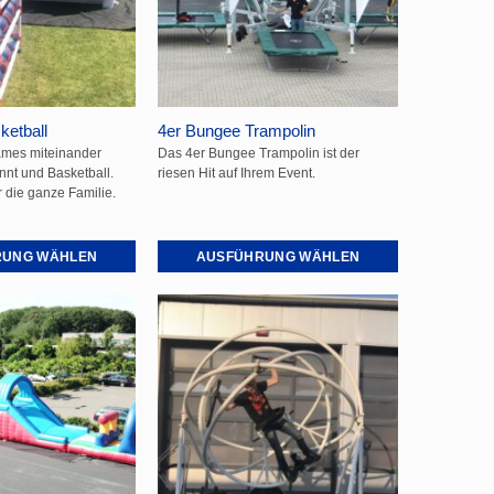
ketball
4er Bungee Trampolin
ames miteinander
Das 4er Bungee Trampolin ist der
nnt und Basketball.
riesen Hit auf Ihrem Event.
r die ganze Familie.
RUNG WÄHLEN
AUSFÜHRUNG WÄHLEN
Dieses
Produkt
weist
mehrere
Varianten
auf.
Die
Optionen
können