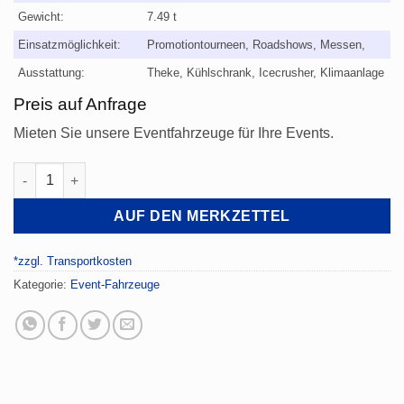
Gewicht:
7.49 t
Einsatzmöglichkeit:
Promotiontourneen, Roadshows, Messen,
Infomobil, Showroom,
Ausstattung:
Theke, Kühlschrank, Icecrusher, Klimaanlage
Junggesellenabschiede, Feste, Geburtstage
Preis auf Anfrage
Mieten Sie unsere Eventfahrzeuge für Ihre Events.
Cocktailbus Menge
AUF DEN MERKZETTEL
*zzgl. Transportkosten
Kategorie:
Event-Fahrzeuge