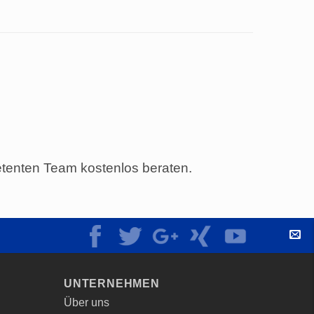
tenten Team kostenlos beraten.
KO
UNTERNEHMEN
Über uns