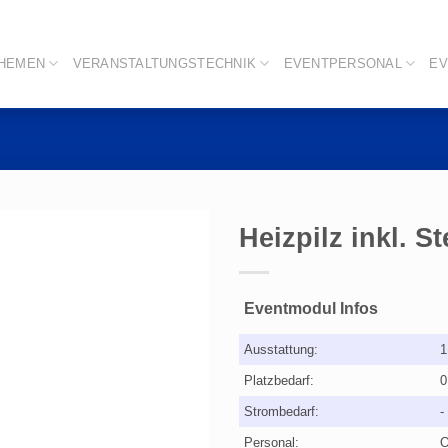
THEMEN
VERANSTALTUNGSTECHNIK
EVENTPERSONAL
EV
Heizpilz inkl. S
Eventmodul Infos
Ausstattung:
1
Platzbedarf:
0
Strombedarf:
-
Personal:
O